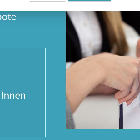
bote
*Innen