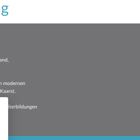
ng
and,
 in modernen
Kaarst.
d Weiterbildungen